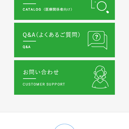
2025年07月29日
製品情報
【JOBST製品】「フォーメン アンビション」販売終了と後
継品及び欠品対応品のご案内
2025年07月08日
製品情報
カラーマスクブランド『MASMiX』、藤本美貴さんコラボ
限定カラー2種と、3色の耳ゴムを選べる『MASMiX Assort
』、優しい肌あたりの『MASMiX Smooth』を25年秋に発
売！
2025年04月11日
製品情報
「ジョブスト ウルトラシアー」包装形態変更のご案内