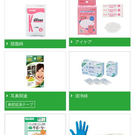
アイケア
脱脂綿
耳鼻関連
清浄綿
鼻腔拡張テープ