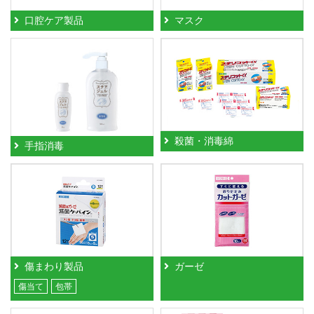
口腔ケア製品
マスク
殺菌・消毒綿
手指消毒
傷まわり製品
ガーゼ
傷当て
包帯