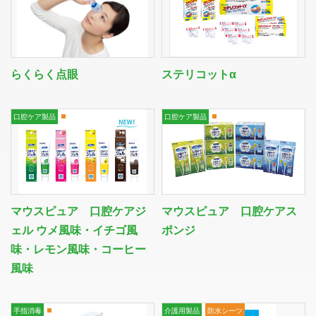
らくらく点眼
ステリコットα
口腔ケア製品
口腔ケア製品
マウスピュア 口腔ケアジ
マウスピュア 口腔ケアス
ェル ウメ風味・イチゴ風
ポンジ
06-6943-8956
味・レモン風味・コーヒー
風味
受付時間：受付 : 10時〜16時 月〜金
※祝日を除く
※新型コロナウイルス感染症対策として、
手指消毒
介護用製品
防水シーツ