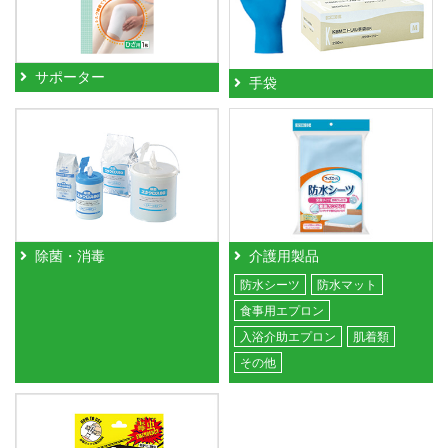
サポーター
手袋
除菌・消毒
介護用製品
防水シーツ
防水マット
食事用エプロン
入浴介助エプロン
肌着類
その他