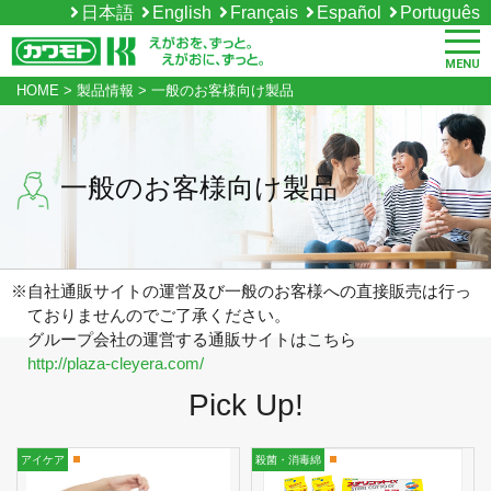
日本語
English
Français
Español
Português
MENU
HOME
>
製品情報
>
一般のお客様向け製品
一般のお客様向け製品
※自社通販サイトの運営及び一般のお客様への直接販売は行っ
ておりませんのでご了承ください。
グループ会社の運営する通販サイトはこちら
http://plaza-cleyera.com/
Pick Up!
アイケア
殺菌・消毒綿