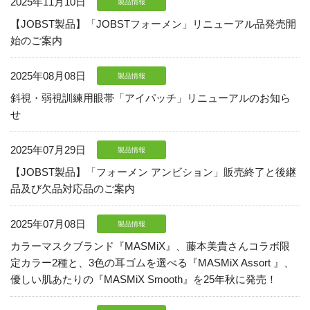
2025年11月10日
現在、受付時間を一部短縮しております。
製品情報
ご了承ください。
【JOBST製品】「JOBSTフォーメン」リニューアル品発売開
始のご案内
メールでのお問い合わせ
2025年08月08日
製品情報
斜視・弱視訓練用眼帯「アイパッチ」リニューアルのお知ら
せ
06-6943-8951
2025年07月29日
製品情報
受付時間：受付 : 9時〜17時 月〜金
【JOBST製品】「フォーメン アンビション」販売終了と後継
※祝日を除く
品及び欠品対応品のご案内
メールでのお問い合わせ
2025年07月08日
製品情報
カラーマスクブランド『MASMiX』、藤本美貴さんコラボ限
定カラー2種と、3色の耳ゴムを選べる『MASMiX Assort 』、
優しい肌あたりの『MASMiX Smooth』を25年秋に発売！