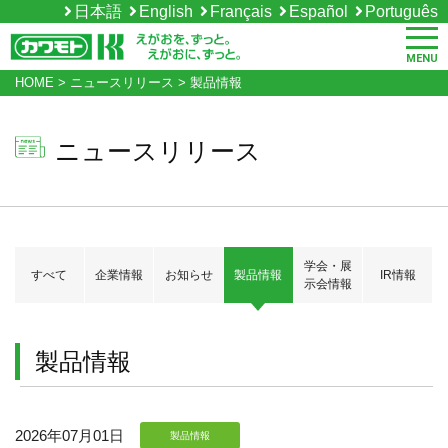
日本語
English
Français
Español
Português
MENU
HOME
>
ニュースリリース
>
製品情報
ニュースリリース
学会・展
すべて
企業情報
お知らせ
製品情報
IR情報
示会情報
製品情報
2026年07月01日
製品情報