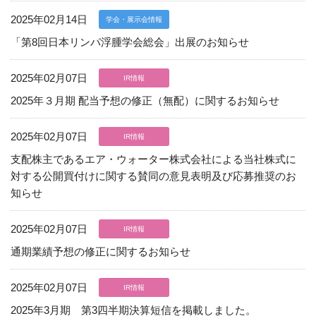
2025年02月14日
学会・展示会情報
「第8回日本リンパ浮腫学会総会」出展のお知らせ
2025年02月07日
IR情報
2025年３月期 配当予想の修正（無配）に関するお知らせ
2025年02月07日
IR情報
支配株主であるエア・ウォーター株式会社による当社株式に
対する公開買付けに関する賛同の意見表明及び応募推奨のお
知らせ
2025年02月07日
IR情報
06-6943-8956
通期業績予想の修正に関するお知らせ
受付時間：受付 : 10時〜16時 月〜金
2025年02月07日
※祝日を除く
IR情報
※新型コロナウイルス感染症対策として、
2025年3月期 第3四半期決算短信を掲載しました。