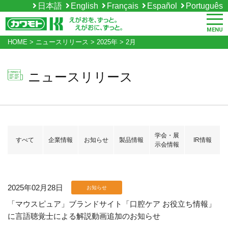
日本語
English
Français
Español
Português
MENU
HOME
>
ニュースリリース
>
2025年
>
2月
ニュースリリース
学会・展
すべて
企業情報
お知らせ
製品情報
IR情報
示会情報
2025年02月28日
お知らせ
「マウスピュア」ブランドサイト「口腔ケア お役立ち情報」
に言語聴覚士による解説動画追加のお知らせ