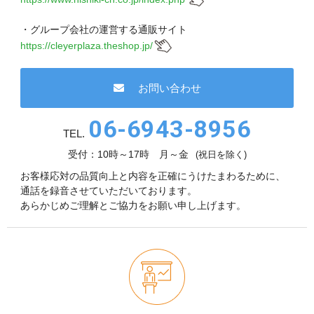
現在、受付時間を一部短縮しております。
ご了承ください。
・グループ会社の運営する通販サイト
https://cleyerplaza.theshop.jp/
メールでのお問い合わせ
お問い合わせ
06-6943-8956
06-6943-8951
TEL.
受付：10時～17時 月～金
(祝日を除く)
受付時間：受付 : 9時〜17時 月〜金
※祝日を除く
お客様応対の品質向上と内容を正確にうけたまわるために、
通話を録音させていただいております。
あらかじめご理解とご協力をお願い申し上げます。
メールでのお問い合わせ