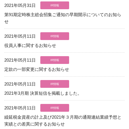
現在、受付時間を一部短縮しております。
2021年05月31日
IR情報
ご了承ください。
第91期定時株主総会招集ご通知の早期開示についてのお知ら
せ
メールでのお問い合わせ
2021年05月11日
IR情報
役員人事に関するお知らせ
06-6943-8951
2021年05月11日
IR情報
受付時間：受付 : 9時〜17時 月〜金
定款の一部変更に関するお知らせ
※祝日を除く
2021年05月11日
IR情報
メールでのお問い合わせ
2021年3月期 決算短信を掲載しました。
2021年05月11日
IR情報
繰延税金資産の計上及び2021年３月期の通期連結業績予想と
実績との差異に関するお知らせ