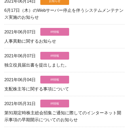
2021年06月14日
お知らせ
6月17日（木）のWebサーバー停止を伴うシステムメンテナン
ス実施のお知らせ
2021年06月07日
IR情報
人事異動に関するお知らせ
2021年06月07日
IR情報
独立役員届出書を提出しました。
2021年06月04日
IR情報
支配株主等に関する事項について
06-6943-8956
2021年05月31日
IR情報
受付時間：受付 : 10時〜16時 月〜金
第91期定時株主総会招集ご通知に際してのインターネット開
※祝日を除く
示事項の早期開示についてのお知らせ
※新型コロナウイルス感染症対策として、