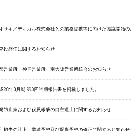
オサキメディカル株式会社との業務提携等に向けた協議開始の
査役辞任に関するお知らせ
都営業所・神戸営業所・南大阪営業所統合のお知らせ
成28年3月期 第3四半期報告書を掲載しました。
06-6943-8956
発防止策および役員報酬の自主返上に関するお知らせ
受付時間：受付 : 10時〜16時 月〜金
※祝日を除く
※新型コロナウイルス感染症対策として、
別損失の計上、業績予想及び配当予想の修正に関するお知らせ