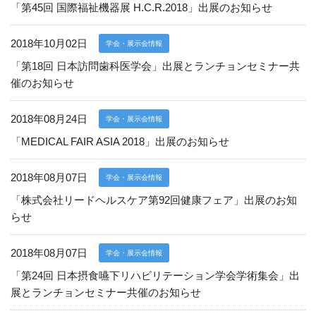
現在、受付時間を一部短縮しております。
「第45回 国際福祉機器展 H.C.R.2018」出展のお知らせ
ご了承ください。
2018年10月02日
学会・展示会情報
メールでのお問い合わせ
「第18回 日本訪問歯科医学会」出展とランチョンセミナー共
催のお知らせ
2018年08月24日
学会・展示会情報
06-6943-8951
「MEDICAL FAIR ASIA 2018」出展のお知らせ
受付時間：受付 : 9時〜17時 月〜金
※祝日を除く
2018年08月07日
学会・展示会情報
「株式会社リードヘルスケア第92回健康フェア」出展のお知
メールでのお問い合わせ
らせ
2018年08月07日
学会・展示会情報
「第24回 日本摂食嚥下リハビリテーション学会学術集会」出
展とランチョンセミナー共催のお知らせ