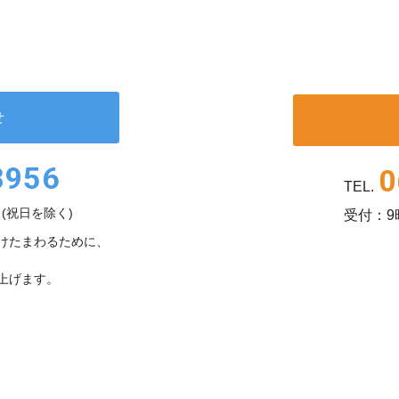
せ
8956
0
TEL.
(祝日を除く)
受付：9
けたまわるために、
上げます。