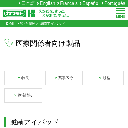
日本語
English
Français
Español
Português
MENU
HOME
>
製品情報
>
滅菌アイパッド
医療関係者向け製品
特長
薬事区分
規格
物流情報
滅菌アイパッド