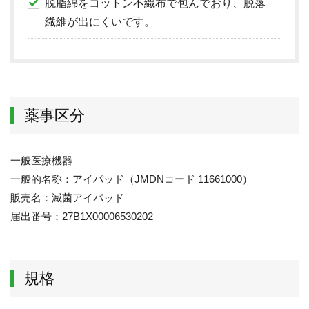
脱脂綿をコットン不織布で包んでおり、脱落
現在、受付時間を一部短縮しております。
ご了承ください。
繊維が出にくいです。
メールでのお問い合わせ
薬事区分
06-6943-8951
受付時間：受付 : 9時〜17時 月〜金
一般医療機器
※祝日を除く
一般的名称：アイパッド（JMDNコード 11661000）
販売名：滅菌アイパッド
メールでのお問い合わせ
届出番号：27B1X00006530202
規格