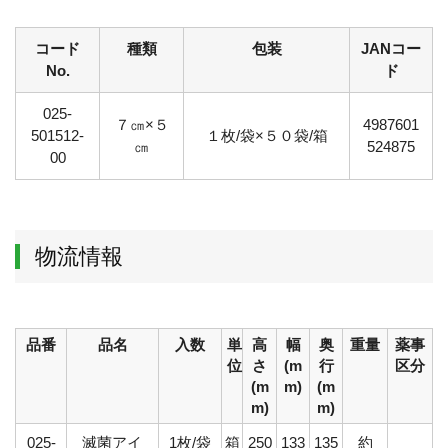
コード
種類
包装
JANコー
No.
ド
025-
７㎝×５
4987601
501512-
１枚/袋×５０袋/箱
㎝
524875
00
物流情報
品番
品名
入数
単
高
幅
奥
重量
薬事
位
さ
(m
行
区分
(m
m)
(m
m)
m)
025-
滅菌アイ
1枚/袋
箱
250
133
135
約