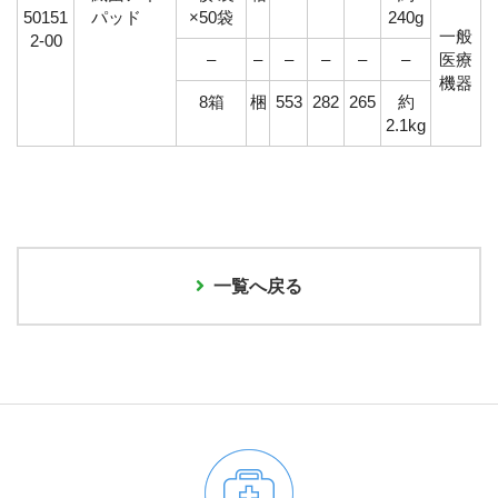
50151
パッド
×50袋
240g
一般
2-00
–
–
–
–
–
–
医療
機器
8箱
梱
553
282
265
約
2.1kg
一覧へ戻る