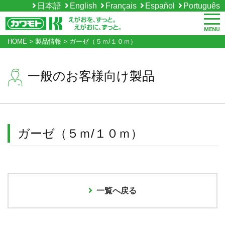
日本語
English
Français
Español
Português
MENU
HOME
>
製品情報
>
ガーゼ（５ｍ/１０ｍ）
一般のお客様向け製品
ガーゼ（５ｍ/１０ｍ）
一覧へ戻る