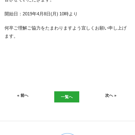
開始日：2019年4月8日(月) 10時より
何卒ご理解ご協力をたまわりますよう宜しくお願い申し上げ
ます。
« 前へ
次へ »
一覧へ
06-6943-8956
受付時間：受付 : 10時〜16時 月〜金
※祝日を除く
※新型コロナウイルス感染症対策として、