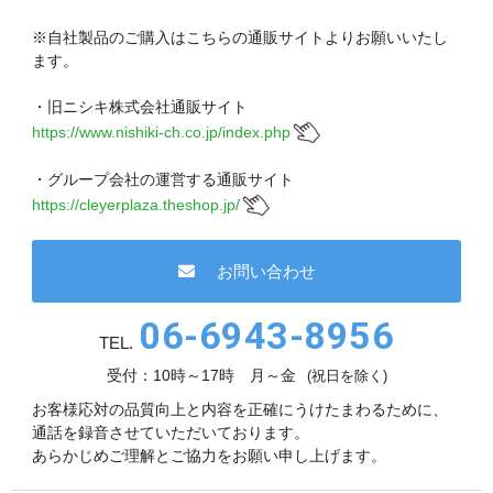
現在、受付時間を一部短縮しております。
ご了承ください。
※自社製品のご購入はこちらの通販サイトよりお願いいたし
ます。
メールでのお問い合わせ
・旧ニシキ株式会社通販サイト
https://www.nishiki-ch.co.jp/index.php
・グループ会社の運営する通販サイト
06-6943-8951
https://cleyerplaza.theshop.jp/
受付時間：受付 : 9時〜17時 月〜金
お問い合わせ
※祝日を除く
06-6943-8956
メールでのお問い合わせ
TEL.
受付：10時～17時 月～金
(祝日を除く)
お客様応対の品質向上と内容を正確にうけたまわるために、
通話を録音させていただいております。
あらかじめご理解とご協力をお願い申し上げます。