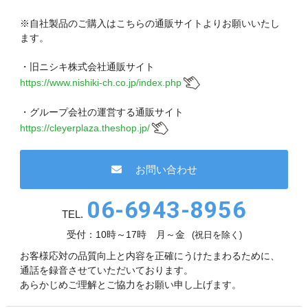
現在、受付時間を一部短縮しております。
ご了承ください。
※自社製品のご購入はこちらの通販サイトよりお願いいたし
ます。
メールでのお問い合わせ
・旧ニシキ株式会社通販サイト
https://www.nishiki-ch.co.jp/index.php
・グループ会社の運営する通販サイト
06-6943-8951
https://cleyerplaza.theshop.jp/
受付時間：受付 : 9時〜17時 月〜金
お問い合わせ
※祝日を除く
06-6943-8956
メールでのお問い合わせ
TEL.
受付：10時～17時 月～金
(祝日を除く)
お客様応対の品質向上と内容を正確にうけたまわるために、
通話を録音させていただいております。
あらかじめご理解とご協力をお願い申し上げます。