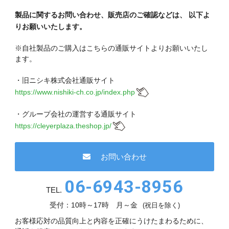
現在、受付時間を一部短縮しております。
ご了承ください。
製品に関するお問い合わせ、販売店のご確認などは、
以下よ
りお願いいたします。
メールでのお問い合わせ
※自社製品のご購入はこちらの通販サイトよりお願いいたし
ます。
・旧ニシキ株式会社通販サイト
https://www.nishiki-ch.co.jp/index.php
06-6943-8951
・グループ会社の運営する通販サイト
受付時間：受付 : 9時〜17時 月〜金
https://cleyerplaza.theshop.jp/
※祝日を除く
メールでのお問い合わせ
お問い合わせ
06-6943-8956
TEL.
受付：10時～17時 月～金
(祝日を除く)
お客様応対の品質向上と内容を正確にうけたまわるために、