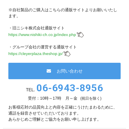
現在、受付時間を一部短縮しております。
ご了承ください。
※自社製品のご購入はこちらの通販サイトよりお願いいたし
ます。
メールでのお問い合わせ
・旧ニシキ株式会社通販サイト
https://www.nishiki-ch.co.jp/index.php
・グループ会社の運営する通販サイト
06-6943-8951
https://cleyerplaza.theshop.jp/
受付時間：受付 : 9時〜17時 月〜金
お問い合わせ
※祝日を除く
06-6943-8956
メールでのお問い合わせ
TEL.
受付：10時～17時 月～金
(祝日を除く)
お客様応対の品質向上と内容を正確にうけたまわるために、
通話を録音させていただいております。
あらかじめご理解とご協力をお願い申し上げます。