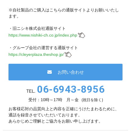
現在、受付時間を一部短縮しております。
ご了承ください。
※自社製品のご購入はこちらの通販サイトよりお願いいたし
ます。
メールでのお問い合わせ
・旧ニシキ株式会社通販サイト
https://www.nishiki-ch.co.jp/index.php
・グループ会社の運営する通販サイト
06-6943-8951
https://cleyerplaza.theshop.jp/
受付時間：受付 : 9時〜17時 月〜金
お問い合わせ
※祝日を除く
06-6943-8956
メールでのお問い合わせ
TEL.
受付：10時～17時 月～金
(祝日を除く)
お客様応対の品質向上と内容を正確にうけたまわるために、
通話を録音させていただいております。
あらかじめご理解とご協力をお願い申し上げます。