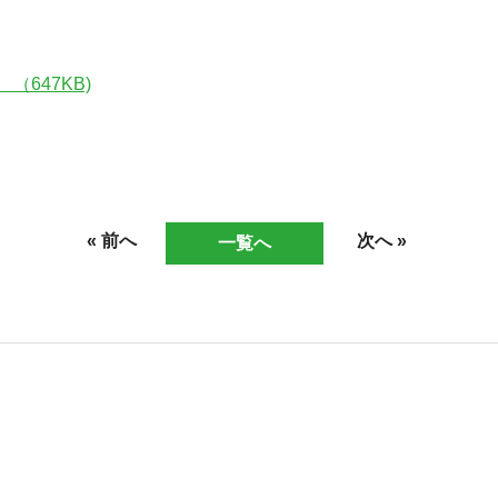
（647KB)
« 前へ
次へ »
一覧へ
06-6943-8956
受付時間：受付 : 10時〜16時 月〜金
※祝日を除く
※新型コロナウイルス感染症対策として、