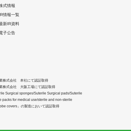
株式情報
IR情報一覧
最新IR資料
電子公告
業株式会社 本社にて認証取得
業株式会社 大阪工場にて認証取得
e Surgical sponges/Suterile Surgical pads/Suterile
 packs for medical use/sterile and non-sterile
le probe covers」の製造において認証取得