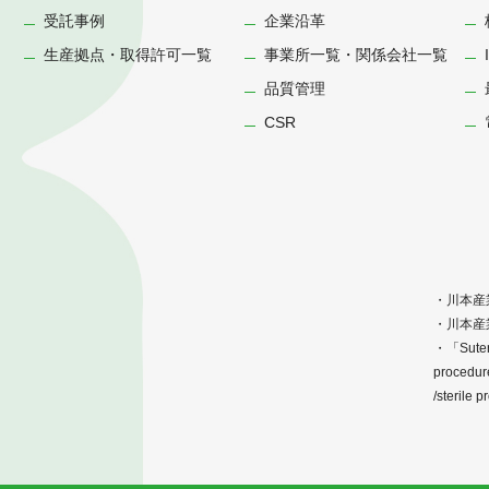
受託事例
企業沿革
生産拠点・取得許可一覧
事業所一覧・関係会社一覧
品質管理
CSR
・川本産
・川本産
・「Suteril
procedure
/steri