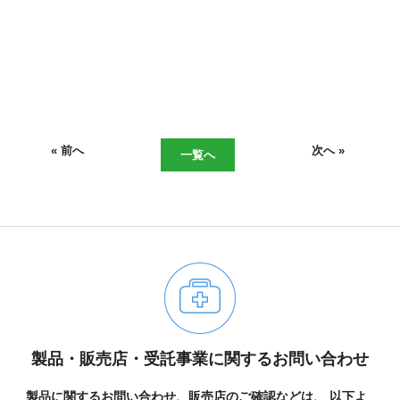
« 前へ
次へ »
一覧へ
06-6943-8956
受付時間：受付 : 10時〜16時 月〜金
製品・販売店・受託事業に関するお問い合わせ
※祝日を除く
※新型コロナウイルス感染症対策として、
製品に関するお問い合わせ、販売店のご確認などは、
以下よ