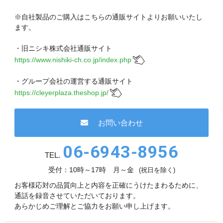
現在、受付時間を一部短縮しております。
ご了承ください。
※自社製品のご購入はこちらの通販サイトよりお願いいたし
ます。
メールでのお問い合わせ
・旧ニシキ株式会社通販サイト
https://www.nishiki-ch.co.jp/index.php
・グループ会社の運営する通販サイト
06-6943-8951
https://cleyerplaza.theshop.jp/
受付時間：受付 : 9時〜17時 月〜金
お問い合わせ
※祝日を除く
06-6943-8956
メールでのお問い合わせ
TEL.
受付：10時～17時 月～金
(祝日を除く)
お客様応対の品質向上と内容を正確にうけたまわるために、
通話を録音させていただいております。
あらかじめご理解とご協力をお願い申し上げます。