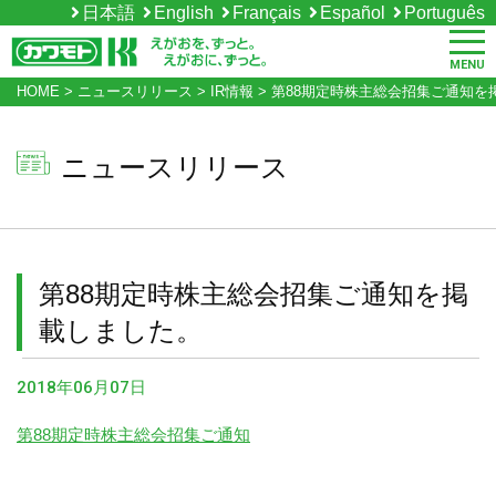
日本語
English
Français
Español
Português
MENU
HOME
>
ニュースリリース
>
IR情報
>
第88期定時株主総会招集ご通知を
ニュースリリース
第88期定時株主総会招集ご通知を掲
載しました。
2018年06月07日
第88期定時株主総会招集ご通知